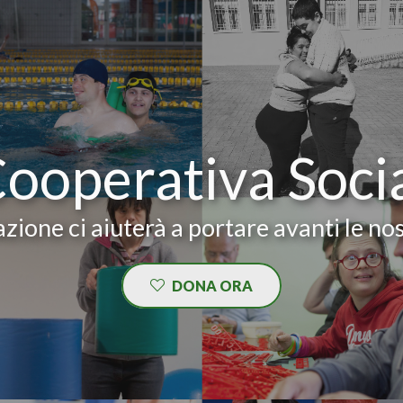
Cooperativa Soci
zione ci aiuterà a portare avanti le nos
DONA ORA