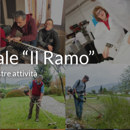
ale “Il Ramo”
tre attività