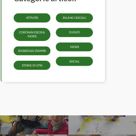
ATTIVITÀ
BILANCI SOCIALI
CORONAVIDEOS &
EVENTI
MORE
NEWS
RASSEGNA STAMPA
SOCIAL
STORIE DI VITA