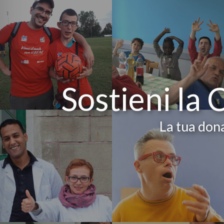
Sostieni la 
La tua dona