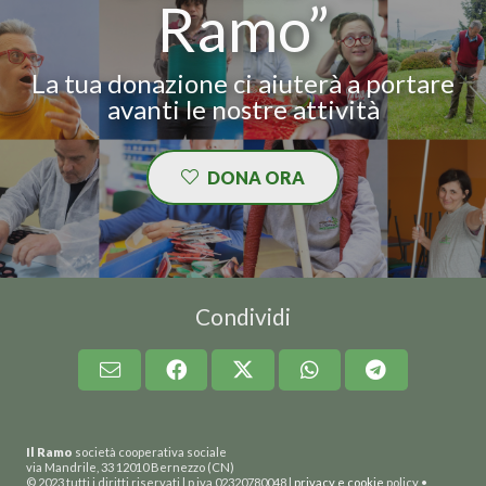
Ramo”
La tua donazione ci aiuterà a portare
avanti le nostre attività
DONA ORA
Condividi
Il Ramo
società cooperativa sociale
via Mandrile, 33 12010 Bernezzo (CN)
© 2023 tutti i diritti riservati | p.iva 02320780048 |
privacy e cookie
policy •