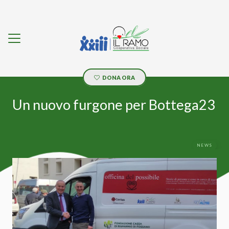
DONA ORA
Un nuovo furgone per Bottega23
NEWS