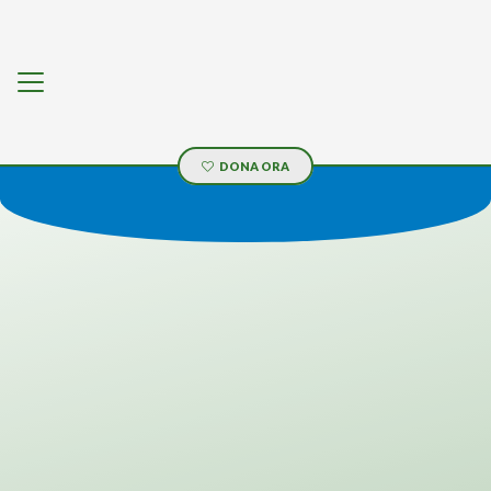
IL TUO AIUTO È
PREZIOSO
Sostienici con una donazione
DONA ORA