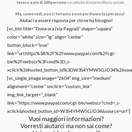
lavoro a più di 100 persone
con attività di imprenditoria sociale.
Ma, come vedi, non ci feriamo e non perdiamo la speranza!
Aiutaci a essere risposta per chi ne ha bisogno!
[vc_btn title=”Dona ora (via Paypal)” shape=”square”
color=”white” size=”lg” align=”center”
button_block=”true”
link=”url:https%3A%2F%2Fwww.paypal.com%2Fcgi-
bin%2Fwebscr%3Fcmd%3D_s-
xclick%26hosted_button_id%3DW3S4YMW5GJD34%26source%
[vc_single_image image=”2604″ img_size=”medium”
alignment=”center” onclick=”custom_link”
img_link_target=”_blank”
link=”https://www.paypal.com/cgi-bin/webscr?cmd=_s-
xclick&hosted_button_id=W3S4YMW5GJD34&source=url”]
Vuoi maggiori informazioni?
Vorresti aiutarci ma non sai come?