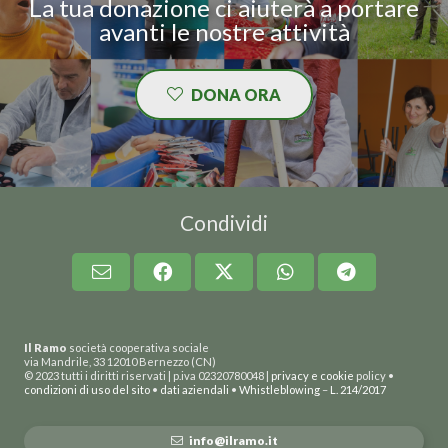
La tua donazione ci aiuterà a portare
avanti le nostre attività
DONA ORA
Condividi
Il Ramo
società cooperativa sociale
via Mandrile, 33 12010 Bernezzo (CN)
© 2023 tutti i diritti riservati | p.iva 02320780048 |
privacy e cookie
policy •
condizioni di uso del sito
•
dati aziendali
•
Whistleblowing
–
L. 214/2017
info@ilramo.it