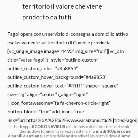
territorio il valore che viene
prodotto da tutti
Fagoi opera con un servizio di consegna a domicilio attivo
esclusivamente sul territorio di Cuneo e provincia.
[vc_single_image image=”4490″ img_size=”full”][vc_btn
title=”vai su fagoi.it” style=”outline-custom”
outline_custom_color=”#4a8853″
outline_custom_hover_background=”#4a8853″
outline_custom_hover_text=”#ffffff” shape=”square”
size=”lg” align=”center” i_align=”right”
i_icon_fontawesome=”fa fa-chevron-circle-right”
button_block=”true” add_icon=”true”
link=”url:https%3A%2F%2Fwww.varaizone.it%2F|title:Fagoi|
Purtroppo il
CORONAVIRUS
ci ha imposto di chiudere i nostri centri
diurni, dove fornivamo servizi assistenziali a
più di 100 persone
disabili e anziane
, e molte delle nostre attività lavorative dove
diamo