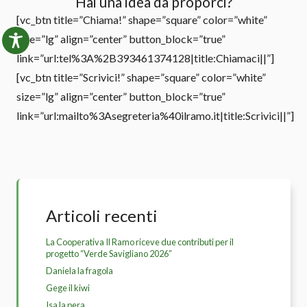
Hai una idea da proporci?
[vc_btn title=”Chiama!” shape=”square” color=”white”
size=”lg” align=”center” button_block=”true”
link=”url:tel%3A%2B393461374128|title:Chiamaci||”]
[vc_btn title=”Scrivici!” shape=”square” color=”white”
size=”lg” align=”center” button_block=”true”
link=”url:mailto%3Asegreteria%40ilramo.it|title:Scrivici||”]
Articoli recenti
La Cooperativa Il Ramo riceve due contributi per il
progetto “Verde Savigliano 2026”
Daniela la fragola
Gege il kiwi
Isa la pera