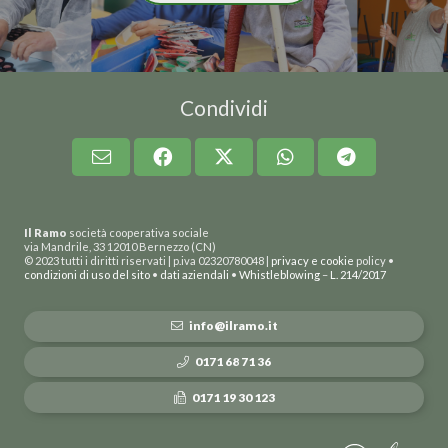
Condividi
Il Ramo
società cooperativa sociale
via Mandrile, 33 12010 Bernezzo (CN)
© 2023 tutti i diritti riservati | p.iva 02320780048 |
privacy e cookie
policy •
condizioni di uso del sito
•
dati aziendali
•
Whistleblowing
–
L. 214/2017
info@ilramo.it
0171 68 71 36
0171 19 30 123