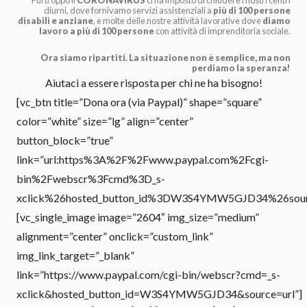
Purtroppo il
CORONAVIRUS
ci ha imposto di chiudere i nostri centri
diurni, dove fornivamo servizi assistenziali a
più di 100 persone
disabili e anziane
, e molte delle nostre attività lavorative dove
diamo
lavoro a più di 100 persone
con attività di imprenditoria sociale.
Ora siamo ripartiti. La situazione non è semplice, ma non
perdiamo la speranza!
Aiutaci a essere risposta per chi ne ha bisogno!
[vc_btn title=”Dona ora (via Paypal)” shape=”square”
color=”white” size=”lg” align=”center”
button_block=”true”
link=”url:https%3A%2F%2Fwww.paypal.com%2Fcgi-
bin%2Fwebscr%3Fcmd%3D_s-
xclick%26hosted_button_id%3DW3S4YMW5GJD34%26source%
[vc_single_image image=”2604″ img_size=”medium”
alignment=”center” onclick=”custom_link”
img_link_target=”_blank”
link=”https://www.paypal.com/cgi-bin/webscr?cmd=_s-
xclick&hosted_button_id=W3S4YMW5GJD34&source=url”]