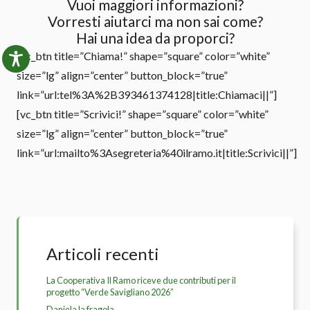
Vuoi maggiori informazioni?
Vorresti aiutarci ma non sai come?
Hai una idea da proporci?
[vc_btn title=”Chiama!” shape=”square” color=”white”
size=”lg” align=”center” button_block=”true”
link=”url:tel%3A%2B393461374128|title:Chiamaci||”]
[vc_btn title=”Scrivici!” shape=”square” color=”white”
size=”lg” align=”center” button_block=”true”
link=”url:mailto%3Asegreteria%40ilramo.it|title:Scrivici||”]
Articoli recenti
La Cooperativa Il Ramo riceve due contributi per il
progetto “Verde Savigliano 2026”
Daniela la fragola