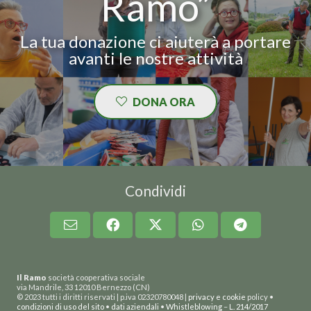
Ramo”
La tua donazione ci aiuterà a portare
avanti le nostre attività
DONA ORA
Condividi
Il Ramo
società cooperativa sociale
via Mandrile, 33 12010 Bernezzo (CN)
© 2023 tutti i diritti riservati | p.iva 02320780048 |
privacy e cookie
policy •
condizioni di uso del sito
•
dati aziendali
•
Whistleblowing
–
L. 214/2017