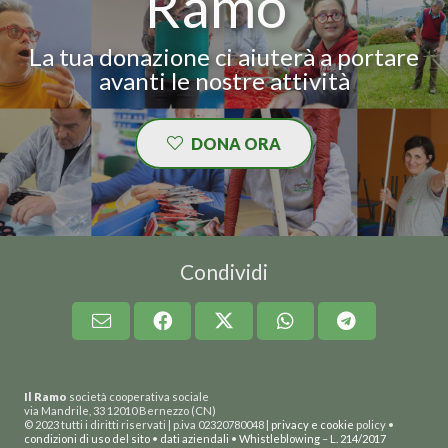
Ramo”
La tua donazione ci aiuterà a portare
avanti le nostre attività
DONA ORA
Condividi
Il Ramo
società cooperativa sociale
via Mandrile, 33 12010 Bernezzo (CN)
© 2023 tutti i diritti riservati | p.iva 02320780048 |
privacy e cookie
policy •
condizioni di uso del sito
•
dati aziendali
•
Whistleblowing
–
L. 214/2017