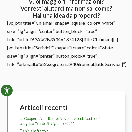
Vuoi maggiori informazioni?
Vorresti aiutarci ma non sai come?
Hai una idea da proporci?
[vc_btn title=”Chiama!” shape=”square” color=”white”
size=”lg” align=”center” button_block=”true”
link=”url:tel%3A%2B393461374128|title:Chiamaci||”]
[vc_btn title=”Scrivici!” shape=”square” color=”white”
size=”lg” align=”center” button_block=”true”
link=”url:mailto%3Asegreteria%40ilramo.it|title:Scrivici||”]
Articoli recenti
La Cooperativa Il Ramo riceve due contributi per il
progetto “Verde Savigliano 2026”
Daniela la fragola