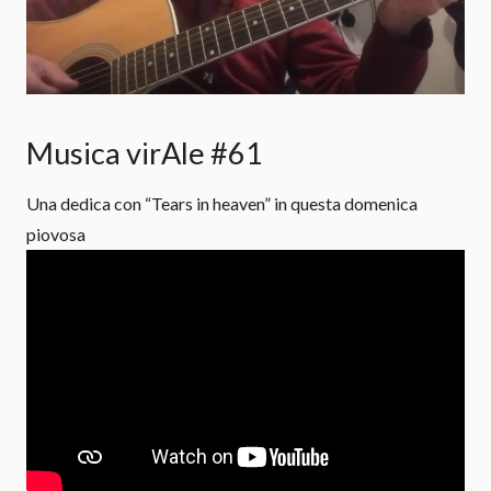
Musica virAle #61
Una dedica con “Tears in heaven” in questa domenica
piovosa