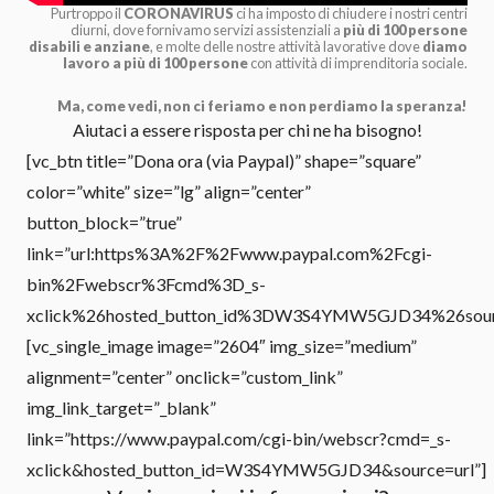
Purtroppo il
CORONAVIRUS
ci ha imposto di chiudere i nostri centri
diurni, dove fornivamo servizi assistenziali a
più di 100 persone
disabili e anziane
, e molte delle nostre attività lavorative dove
diamo
lavoro a più di 100 persone
con attività di imprenditoria sociale.
Ma, come vedi, non ci feriamo e non perdiamo la speranza!
Aiutaci a essere risposta per chi ne ha bisogno!
[vc_btn title=”Dona ora (via Paypal)” shape=”square”
color=”white” size=”lg” align=”center”
button_block=”true”
link=”url:https%3A%2F%2Fwww.paypal.com%2Fcgi-
bin%2Fwebscr%3Fcmd%3D_s-
xclick%26hosted_button_id%3DW3S4YMW5GJD34%26source%
[vc_single_image image=”2604″ img_size=”medium”
alignment=”center” onclick=”custom_link”
img_link_target=”_blank”
link=”https://www.paypal.com/cgi-bin/webscr?cmd=_s-
xclick&hosted_button_id=W3S4YMW5GJD34&source=url”]