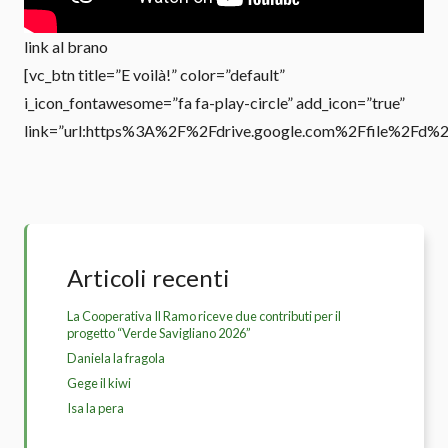
link al brano
[vc_btn title=”E voilà!” color=”default”
i_icon_fontawesome=”fa fa-play-circle” add_icon=”true”
link=”url:https%3A%2F%2Fdrive.google.com%2Ffile%2Fd
Articoli recenti
La Cooperativa Il Ramo riceve due contributi per il
progetto “Verde Savigliano 2026”
Daniela la fragola
Gege il kiwi
Isa la pera