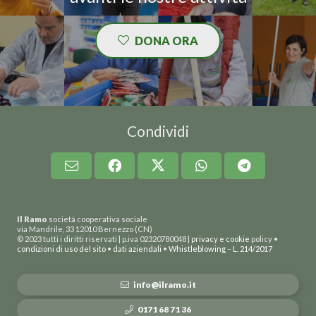
DONA ORA
Condividi
Il Ramo
società cooperativa sociale
via Mandrile, 33 12010 Bernezzo (CN)
© 2023 tutti i diritti riservati | p.iva 02320780048 |
privacy e cookie
policy •
condizioni di uso del sito
•
dati aziendali
•
Whistleblowing
–
L. 214/2017
info@ilramo.it
0171 68 71 36