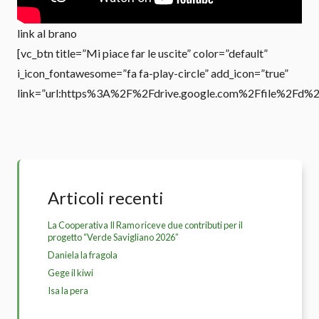
link al brano
[vc_btn title=”Mi piace far le uscite” color=”default”
i_icon_fontawesome=”fa fa-play-circle” add_icon=”true”
link=”url:https%3A%2F%2Fdrive.google.com%2Ffile%2Fd%
Articoli recenti
La Cooperativa Il Ramo riceve due contributi per il
progetto “Verde Savigliano 2026”
Daniela la fragola
Gege il kiwi
Isa la pera