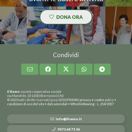
DONA ORA
Condividi
Il Ramo
società cooperativa sociale
via Mandrile, 33 12010 Bernezzo (CN)
© 2023 tutti i diritti riservati | p.iva 02320780048 |
privacy e cookie
policy •
condizioni di uso del sito
•
dati aziendali
•
Whistleblowing
–
L. 214/2017
info@ilramo.it
0171 68 71 36