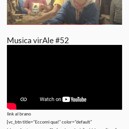
Musica virAle #52
link al brano
[vc_btn title=”Eccomi qua!” color=”default”