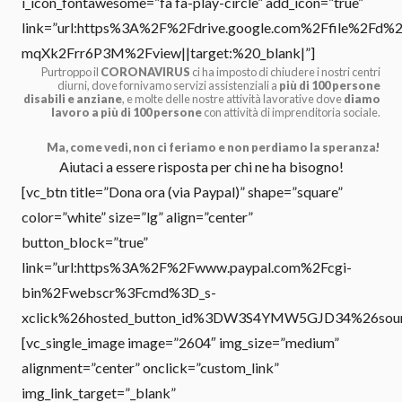
i_icon_fontawesome=”fa fa-play-circle” add_icon=”true”
link=”url:https%3A%2F%2Fdrive.google.com%2Ffile%2F
mqXk2Frr6P3M%2Fview||target:%20_blank|”]
Purtroppo il
CORONAVIRUS
ci ha imposto di chiudere i nostri centri
diurni, dove fornivamo servizi assistenziali a
più di 100 persone
disabili e anziane
, e molte delle nostre attività lavorative dove
diamo
lavoro a più di 100 persone
con attività di imprenditoria sociale.
Ma, come vedi, non ci feriamo e non perdiamo la speranza!
Aiutaci a essere risposta per chi ne ha bisogno!
[vc_btn title=”Dona ora (via Paypal)” shape=”square”
color=”white” size=”lg” align=”center”
button_block=”true”
link=”url:https%3A%2F%2Fwww.paypal.com%2Fcgi-
bin%2Fwebscr%3Fcmd%3D_s-
xclick%26hosted_button_id%3DW3S4YMW5GJD34%26source%
[vc_single_image image=”2604″ img_size=”medium”
alignment=”center” onclick=”custom_link”
img_link_target=”_blank”