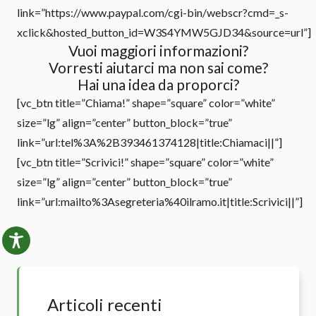
link=”https://www.paypal.com/cgi-bin/webscr?cmd=_s-
xclick&hosted_button_id=W3S4YMW5GJD34&source=url”]
Vuoi maggiori informazioni?
Vorresti aiutarci ma non sai come?
Hai una idea da proporci?
[vc_btn title=”Chiama!” shape=”square” color=”white”
size=”lg” align=”center” button_block=”true”
link=”url:tel%3A%2B393461374128|title:Chiamaci||”]
[vc_btn title=”Scrivici!” shape=”square” color=”white”
size=”lg” align=”center” button_block=”true”
link=”url:mailto%3Asegreteria%40ilramo.it|title:Scrivici||”]
Articoli recenti