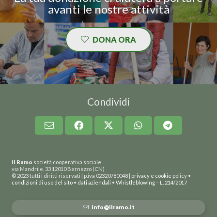
avanti le nostre attività
DONA ORA
Condividi
Il Ramo
società cooperativa sociale
via Mandrile, 33 12010 Bernezzo (CN)
© 2023 tutti i diritti riservati | p.iva 02320780048 |
privacy e cookie
policy •
condizioni di uso del sito
•
dati aziendali
•
Whistleblowing
–
L. 214/2017
info@ilramo.it