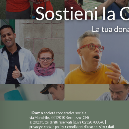
Sostieni la 
La tua dona
Il Ramo
società cooperativa sociale
via Mandrile, 33 12010 Bernezzo (CN)
© 2023 tutti i diritti riservati | p.iva 02320780048 |
privacy e cookie
policy •
condizioni di uso del sito
•
dati