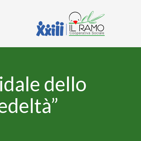
lidale dello
edeltà”