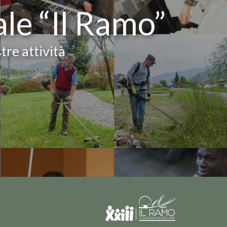
ale “Il Ramo”
tre attività