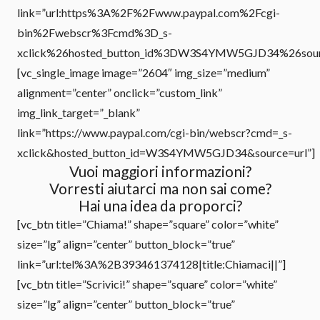
link=”url:https%3A%2F%2Fwww.paypal.com%2Fcgi-
bin%2Fwebscr%3Fcmd%3D_s-
xclick%26hosted_button_id%3DW3S4YMW5GJD34%26source%
[vc_single_image image=”2604″ img_size=”medium”
alignment=”center” onclick=”custom_link”
img_link_target=”_blank”
link=”https://www.paypal.com/cgi-bin/webscr?cmd=_s-
xclick&hosted_button_id=W3S4YMW5GJD34&source=url”]
Vuoi maggiori informazioni?
Vorresti aiutarci ma non sai come?
Hai una idea da proporci?
[vc_btn title=”Chiama!” shape=”square” color=”white”
size=”lg” align=”center” button_block=”true”
link=”url:tel%3A%2B393461374128|title:Chiamaci||”]
[vc_btn title=”Scrivici!” shape=”square” color=”white”
size=”lg” align=”center” button_block=”true”