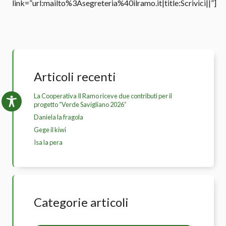
link=”url:mailto%3Asegreteria%40ilramo.it|title:Scrivici||”]
Articoli recenti
La Cooperativa Il Ramo riceve due contributi per il
progetto “Verde Savigliano 2026”
Daniela la fragola
Gege il kiwi
Isa la pera
Categorie articoli