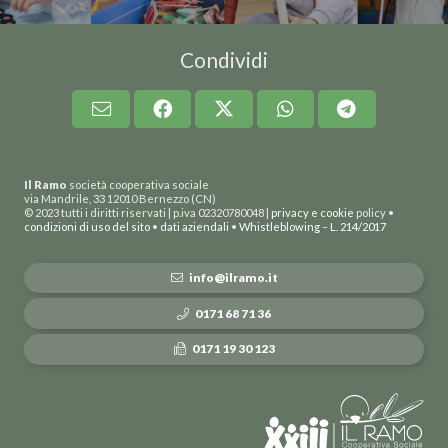
Condividi
Il Ramo
società cooperativa sociale
via Mandrile, 33 12010 Bernezzo (CN)
© 2023 tutti i diritti riservati | p.iva 02320780048 |
privacy e cookie
policy •
condizioni di uso del sito
•
dati aziendali
•
Whistleblowing
–
L. 214/2017
info@ilramo.it
0171 68 71 36
0171 19 30 123