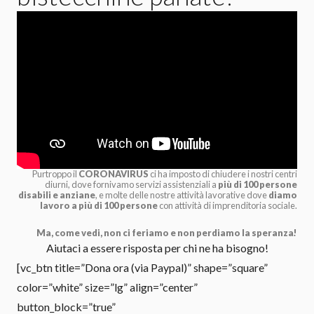
Purtroppo il
CORONAVIRUS
ci ha imposto di chiudere i nostri centri
diurni, dove fornivamo servizi assistenziali a
più di 100 persone
disabili e anziane
, e molte delle nostre attività lavorative dove
diamo
lavoro a più di 100 persone
con attività di imprenditoria sociale.
Ma, come vedi, non ci feriamo e non perdiamo la speranza!
Aiutaci a essere risposta per chi ne ha bisogno!
[vc_btn title=”Dona ora (via Paypal)” shape=”square”
color=”white” size=”lg” align=”center”
button_block=”true”