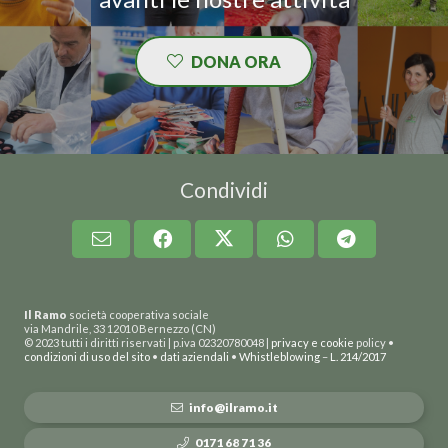
DONA ORA
Condividi
Il Ramo
società cooperativa sociale
via Mandrile, 33 12010 Bernezzo (CN)
© 2023 tutti i diritti riservati | p.iva 02320780048 |
privacy e cookie
policy •
condizioni di uso del sito
•
dati aziendali
•
Whistleblowing
–
L. 214/2017
info@ilramo.it
0171 68 71 36