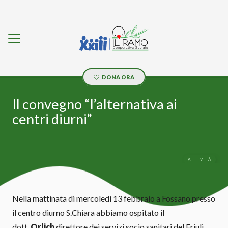
DONA ORA
Il convegno “l’alternativa ai
centri diurni”
ATTIVITÀ
Nella mattinata di mercoledì 13 febbraio a Fossano presso
il centro diurno S.Chiara abbiamo ospitato il
dott.
Orlich
direttore dei servizi socio sanitari del Friuli