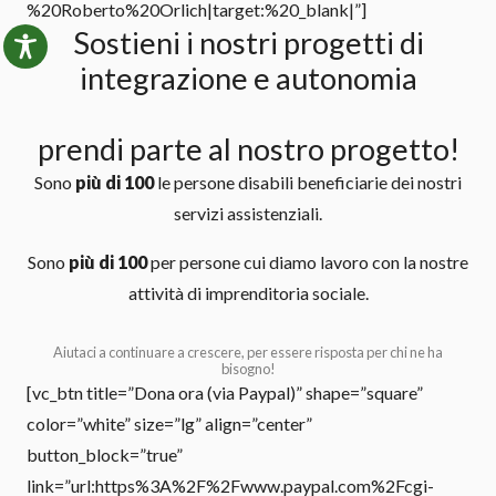
%20Roberto%20Orlich|target:%20_blank|”]
Sostieni i nostri progetti di
integrazione e autonomia
prendi parte al nostro progetto!
Sono
più di 100
le persone disabili beneficiarie dei nostri
servizi assistenziali.
Sono
più di 100
per persone cui diamo lavoro con la nostre
attività di imprenditoria sociale.
Aiutaci a continuare a crescere, per essere risposta per chi ne ha
bisogno!
[vc_btn title=”Dona ora (via Paypal)” shape=”square”
color=”white” size=”lg” align=”center”
button_block=”true”
link=”url:https%3A%2F%2Fwww.paypal.com%2Fcgi-