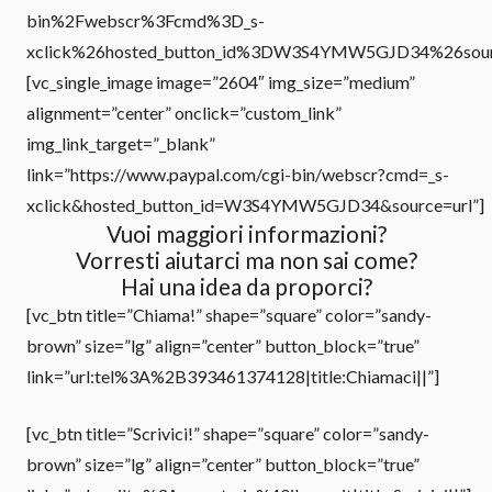
bin%2Fwebscr%3Fcmd%3D_s-
xclick%26hosted_button_id%3DW3S4YMW5GJD34%26source%
[vc_single_image image=”2604″ img_size=”medium”
alignment=”center” onclick=”custom_link”
img_link_target=”_blank”
link=”https://www.paypal.com/cgi-bin/webscr?cmd=_s-
xclick&hosted_button_id=W3S4YMW5GJD34&source=url”]
Vuoi maggiori informazioni?
Vorresti aiutarci ma non sai come?
Hai una idea da proporci?
[vc_btn title=”Chiama!” shape=”square” color=”sandy-
brown” size=”lg” align=”center” button_block=”true”
link=”url:tel%3A%2B393461374128|title:Chiamaci||”]
[vc_btn title=”Scrivici!” shape=”square” color=”sandy-
brown” size=”lg” align=”center” button_block=”true”