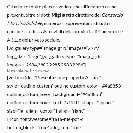
Ci ha fatto molto piacere vedere che all’incontro erano
presenti, oltre al dott.
Migliaccio
direttore del
Consorzio
Monviso Solidale
, numerosi rappresentanti di tutti i
consorzi socio assistenziali della provincia di Cuneo, delle
A.S.L. e del privato sociale.
[vc_gallery type=”image_grid” images=”2979″
img_size=”large”][vc_gallery type=”image_grid”
images=”2984,2982,2985,2983,2986″]
Materiale per il download:
[vc_btn title=”Presentazione progetto A-Lato”
style=”outline-custom” outline_custom_color=”#4a8853″
outline_custom_hover_background=”#4a8853″
outline_custom_hover_text=”#ffffff” shape=”square”
size=”lg” align=”center” i_align=”right”
i_icon_fontawesome=”fa fa-file-pdf-o”
button_block=”true” add_icon=”true”