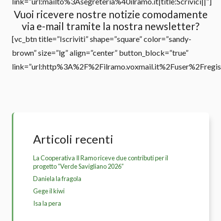
link=”url:mailto%3Asegreteria%40ilramo.it|title:Scrivici||”]
Vuoi ricevere nostre notizie comodamente
via e-mail tramite la nostra newsletter?
[vc_btn title=”Iscriviti” shape=”square” color=”sandy-
brown” size=”lg” align=”center” button_block=”true”
link=”url:http%3A%2F%2Filramo.voxmail.it%2Fuser%2Fregist
Articoli recenti
La Cooperativa Il Ramo riceve due contributi per il
progetto “Verde Savigliano 2026”
Daniela la fragola
Gege il kiwi
Isa la pera