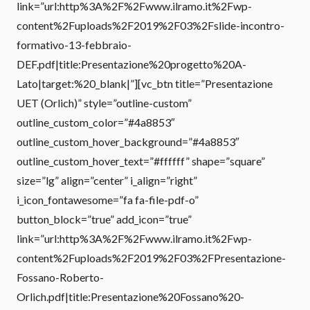
link=”url:http%3A%2F%2Fwww.ilramo.it%2Fwp-
content%2Fuploads%2F2019%2F03%2Fslide-incontro-
formativo-13-febbraio-
DEF.pdf|title:Presentazione%20progetto%20A-
Lato|target:%20_blank|”][vc_btn title=”Presentazione
UET (Orlich)” style=”outline-custom”
outline_custom_color=”#4a8853″
outline_custom_hover_background=”#4a8853″
outline_custom_hover_text=”#ffffff” shape=”square”
size=”lg” align=”center” i_align=”right”
i_icon_fontawesome=”fa fa-file-pdf-o”
button_block=”true” add_icon=”true”
link=”url:http%3A%2F%2Fwww.ilramo.it%2Fwp-
content%2Fuploads%2F2019%2F03%2FPresentazione-
Fossano-Roberto-
Orlich.pdf|title:Presentazione%20Fossano%20-