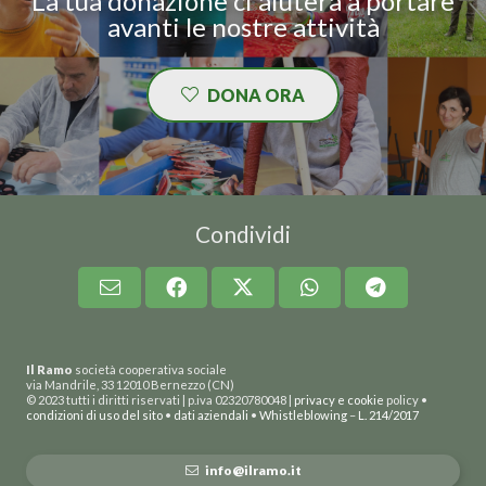
La tua donazione ci aiuterà a portare
avanti le nostre attività
DONA ORA
Condividi
Il Ramo
società cooperativa sociale
via Mandrile, 33 12010 Bernezzo (CN)
© 2023 tutti i diritti riservati | p.iva 02320780048 |
privacy e cookie
policy •
condizioni di uso del sito
•
dati aziendali
•
Whistleblowing
–
L. 214/2017
info@ilramo.it