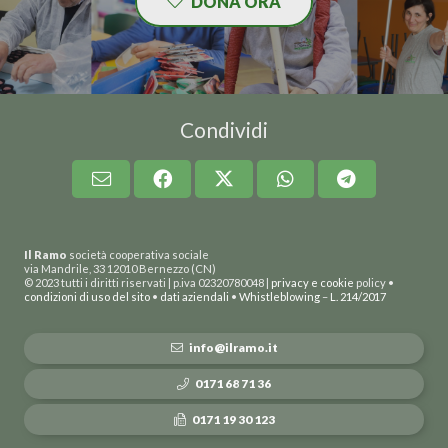
DONA ORA
Condividi
Il Ramo
società cooperativa sociale
via Mandrile, 33 12010 Bernezzo (CN)
© 2023 tutti i diritti riservati | p.iva 02320780048 |
privacy e cookie
policy •
condizioni di uso del sito
•
dati aziendali
•
Whistleblowing
–
L. 214/2017
info@ilramo.it
0171 68 71 36
0171 19 30 123