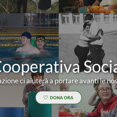
Cooperativa Soci
zione ci aiuterà a portare avanti le nos
DONA ORA