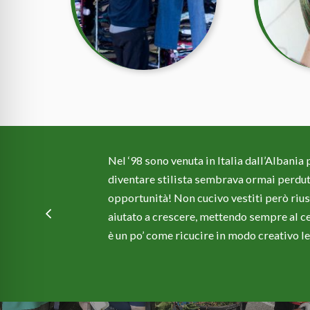
Nel ‘98 sono venuta in Italia dall’Albania
ssano
diventare stilista sembrava ormai perduto.
ma
opportunità! Non cucivo vestiti però riu
aiutato a crescere, mettendo sempre al ce
è un po’ come ricucire in modo creativo le 
Giorgia