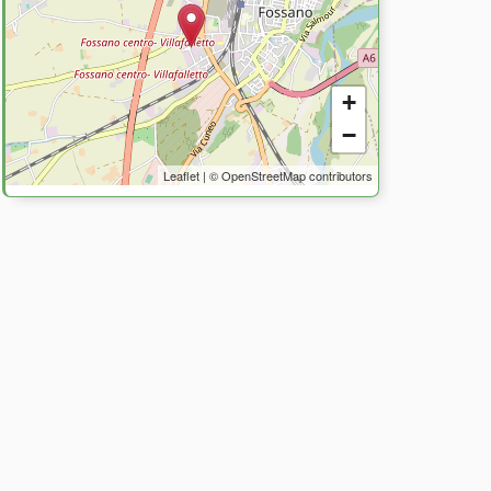
+
−
Leaflet
| ©
OpenStreetMap
contributors