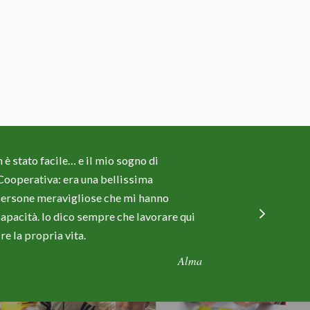
 è stato facile… e il mio sogno di
Ho fini
 Cooperativa: era una bellissima
bisogn
o persone meravigliose che mi hanno
avesse
capacità. Io dico sempre che lavorare qui
anche p
re la propria vita.
Alma