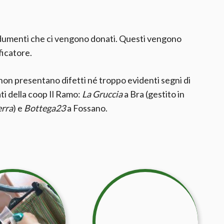
ndumenti che ci vengono donati. Questi vengono
ficatore.
 non presentano difetti né troppo evidenti segni di
ati della coop Il Ramo:
La Gruccia
a Bra (gestito in
erra
) e
Bottega23
a Fossano.