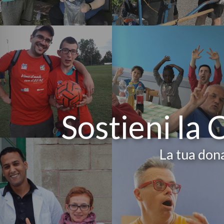
Sostieni la 
La tua dona