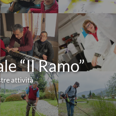
ale “Il Ramo”
tre attività