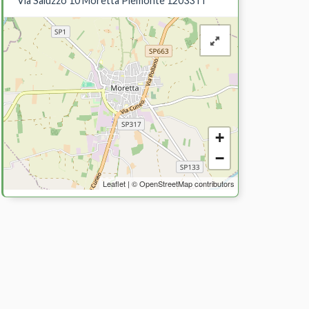
Via Saluzzo 10 Moretta Piemonte 12033 IT
+
−
Leaflet
| ©
OpenStreetMap
contributors