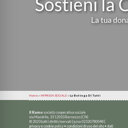
Sostieni la 
La tua dona
Home
»
IMPRESA SOCIALE
»
La Bottega Di Tutti
Il Ramo
società cooperativa sociale
via Mandrile, 33 12010 Bernezzo (CN)
© 2023 tutti i diritti riservati | p.iva 02320780048 |
privacy e cookie
policy •
condizioni di uso del sito
•
dati