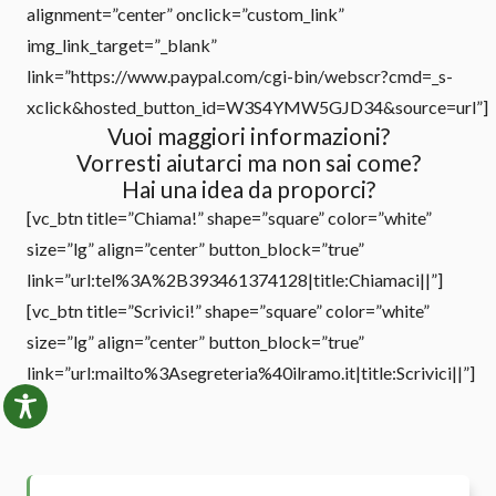
alignment=”center” onclick=”custom_link”
img_link_target=”_blank”
link=”https://www.paypal.com/cgi-bin/webscr?cmd=_s-
xclick&hosted_button_id=W3S4YMW5GJD34&source=url”]
Vuoi maggiori informazioni?
Vorresti aiutarci ma non sai come?
Hai una idea da proporci?
[vc_btn title=”Chiama!” shape=”square” color=”white”
size=”lg” align=”center” button_block=”true”
link=”url:tel%3A%2B393461374128|title:Chiamaci||”]
[vc_btn title=”Scrivici!” shape=”square” color=”white”
size=”lg” align=”center” button_block=”true”
link=”url:mailto%3Asegreteria%40ilramo.it|title:Scrivici||”]