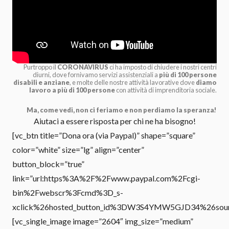
Purtroppo il
CORONAVIRUS
ci ha imposto di chiudere i nostri centri
diurni, dove fornivamo servizi assistenziali a
più di 100 persone
disabili e anziane
, e molte delle nostre attività lavorative dove
diamo
lavoro a più di 100 persone
con attività di imprenditoria sociale.
Ma, come vedi, non ci feriamo e non perdiamo la speranza!
Aiutaci a essere risposta per chi ne ha bisogno!
[vc_btn title=”Dona ora (via Paypal)” shape=”square”
color=”white” size=”lg” align=”center”
button_block=”true”
link=”url:https%3A%2F%2Fwww.paypal.com%2Fcgi-
bin%2Fwebscr%3Fcmd%3D_s-
xclick%26hosted_button_id%3DW3S4YMW5GJD34%26source%
[vc_single_image image=”2604″ img_size=”medium”