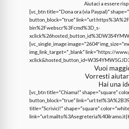
Aiutaci a essere ris
[vc_btn title=”Dona ora (via Paypal)” shape=
button_block=”true” link=”url:https%3A
bin%2Fwebscr%3Fcmd%3D_s-
xclick%26hosted_button_id%3DW3S4YMW5
[vc_single_image image=”2604″ img_size=”m
img_link_target=”_blank” link=”https://ww
xclick&hosted_button_id=W3S4YMW5GJD3
Vuoi maggio
Vorresti aiuta
Hai una id
[vc_btn title=”Chiama!” shape=”square” color
button_block=”true” link=”url:tel%3A%2B39
title=”Scrivici!” shape=”square” color=”whit
link=”url:mailto%3Asegreteria%40ilramo.it|tit