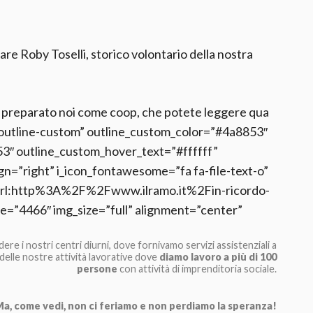
re Roby Toselli, storico volontario della nostra
mo preparato noi come coop, che potete leggere qua
e=”outline-custom” outline_custom_color=”#4a8853″
″ outline_custom_hover_text=”#ffffff”
ign=”right” i_icon_fontawesome=”fa fa-file-text-o”
=”url:http%3A%2F%2Fwww.ilramo.it%2Fin-ricordo-
ge=”4466″ img_size=”full” alignment=”center”
ere i nostri centri diurni, dove fornivamo servizi assistenziali a
 delle nostre attività lavorative dove
diamo lavoro a più di 100
persone
con attività di imprenditoria sociale.
a, come vedi, non ci feriamo e non perdiamo la speranza!