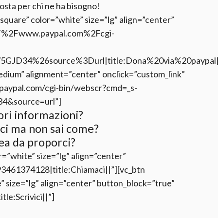
posta per chi ne ha bisogno!
”square” color=”white” size=”lg” align=”center”
%2F%2Fwww.paypal.com%2Fcgi-
GJD34%26source%3Durl|title:Dona%20via%20paypal|t
edium” alignment=”center” onclick=”custom_link”
w.paypal.com/cgi-bin/webscr?cmd=_s-
4&source=url”]
ri informazioni?
rci ma non sai come?
ea da proporci?
=”white” size=”lg” align=”center”
3461374128|title:Chiamaci||”][vc_btn
e” size=”lg” align=”center” button_block=”true”
le:Scrivici||”]