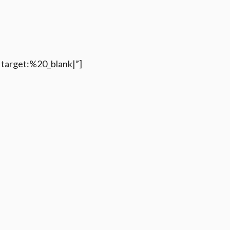
arget:%20_blank|”]