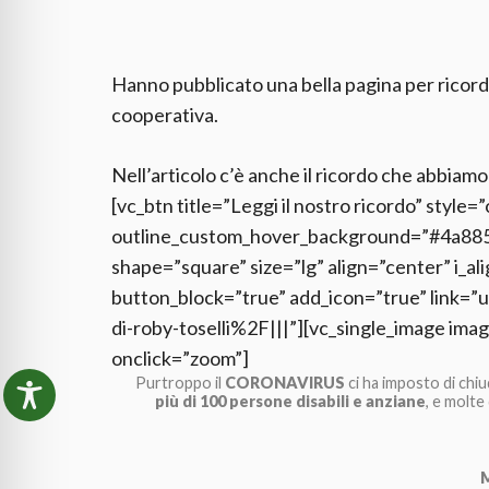
Hanno pubblicato una bella pagina per ricorda
cooperativa.
Nell’articolo c’è anche il ricordo che abbia
[vc_btn title=”Leggi il nostro ricordo” styl
outline_custom_hover_background=”#4a8853
shape=”square” size=”lg” align=”center” i_al
button_block=”true” add_icon=”true” link
di-roby-toselli%2F|||”][vc_single_image ima
onclick=”zoom”]
Purtroppo il
CORONAVIRUS
ci ha imposto di chiud
più di 100 persone disabili e anziane
, e molte
M