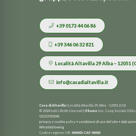
+39 0173 44 06 86
+39 346 06 32 821
Località Altavilla 29 Alba – 12051 (
info@casadialtavilla.it
Casa di Altavilla
| Località Altavilla 29, Alba – 12051 (CN)
© 2024 tutti i diritti riservati |
Il Ramo
Soc. Coop Sociale ONLUS
02320780048
privacy
e
cookie
policy •
condizioni di uso del sito
•
dati azie
Whistleblowing
Codice regione CIR:
004003-CAF-00001