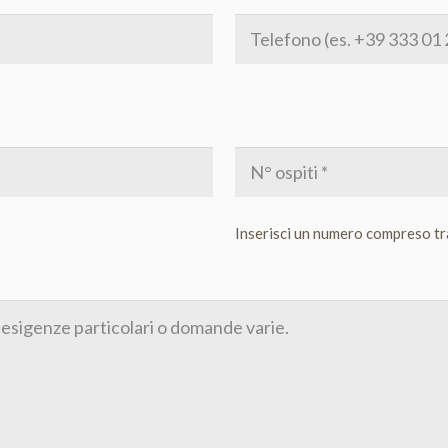
Cognome
Telefono
N°
di
ospiti
Inserisci un numero compreso t
(Obbligatorio)