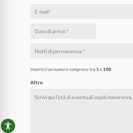
Nome
(Obbligatorio)
E-
mail
(Obbligatorio)
Dal
GG
(data
slash
di
Notti
MM
arrivo)
di
slash
(Obbligatorio)
pernottamento
AAAA
Inserisci un numero compreso tra
1
e
100
.
(Obbligatorio)
Altro