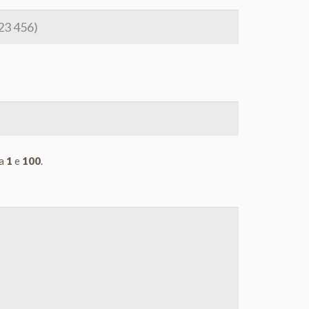
ra
1
e
100
.